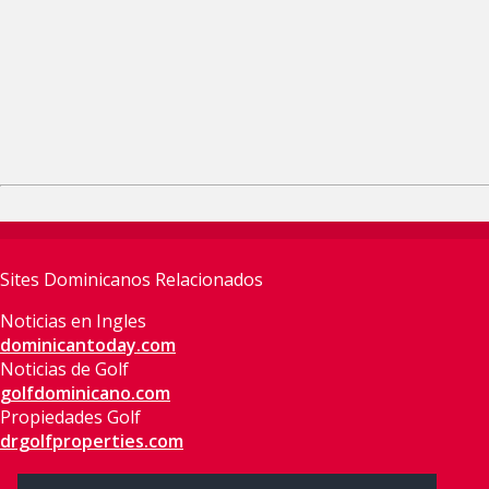
Sites Dominicanos Relacionados
Noticias en Ingles
dominicantoday.com
Noticias de Golf
golfdominicano.com
Propiedades Golf
drgolfproperties.com