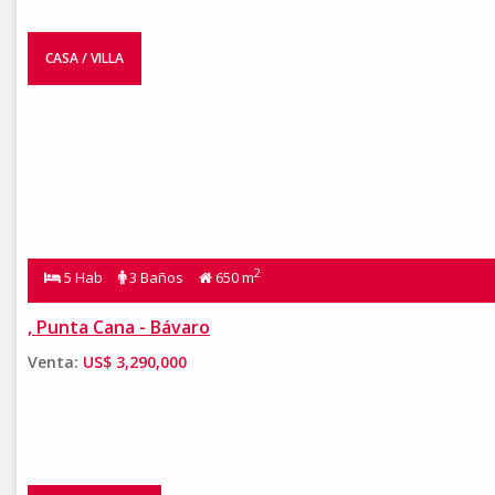
CASA / VILLA
2
5 Hab
3 Baños
650 m
, Punta Cana - Bávaro
Venta:
US$ 3,290,000