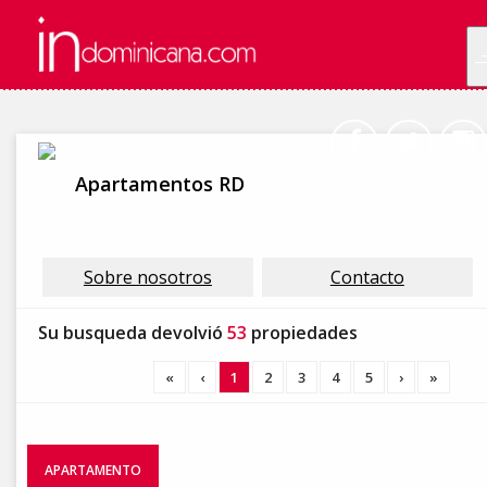
Apartamentos RD
Sobre nosotros
Contacto
Su busqueda devolvió
53
propiedades
«
‹
1
2
3
4
5
›
»
APARTAMENTO