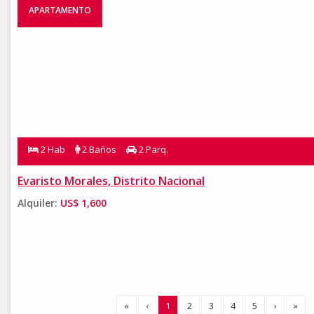
APARTAMENTO
2 Hab
2 Baños
2 Parq.
Evaristo Morales, Distrito Nacional
Alquiler:
US$ 1,600
«
‹
1
2
3
4
5
›
»