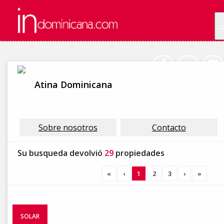
Atina Dominicana
Sobre nosotros
Contacto
Su busqueda devolvió
29
propiedades
«
‹
1
2
3
›
»
SOLAR