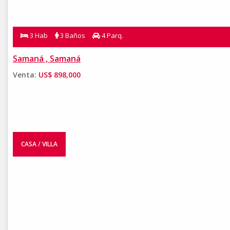
3 Hab
3 Baños
4 Parq.
Samaná , Samaná
Venta:
US$ 898,000
CASA / VILLA