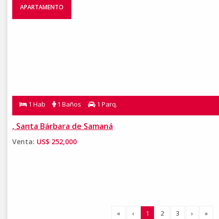
APARTAMENTO
1 Hab
1 Baños
1 Parq.
, Santa Bárbara de Samaná
Venta:
US$ 252,000
«
‹
1
2
3
›
»