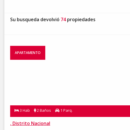
Su busqueda devolvió
74
propiedades
APARTAMENTO
3 Hab
2 Baños
1 Parq.
, Distrito Nacional