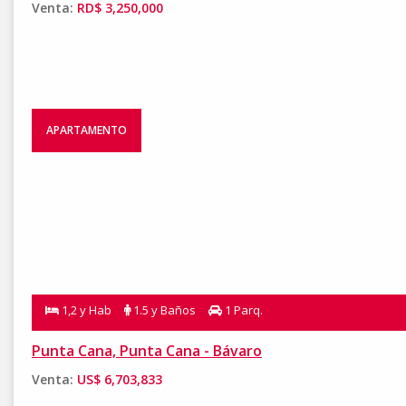
Venta:
RD$ 3,250,000
APARTAMENTO
1,2 y Hab
1.5 y Baños
1 Parq.
Punta Cana, Punta Cana - Bávaro
Venta:
US$ 6,703,833