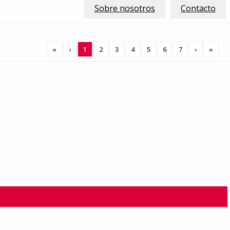
Sobre nosotros
Contacto
«
‹
1
2
3
4
5
6
7
›
»