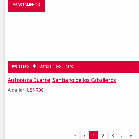
APARTAMENTO
1 Hab
1 Baños
1 Parq.
Autopista Duarte, Santiago de los Caballeros
Alquiler:
US$ 700
«
‹
1
2
3
›
»