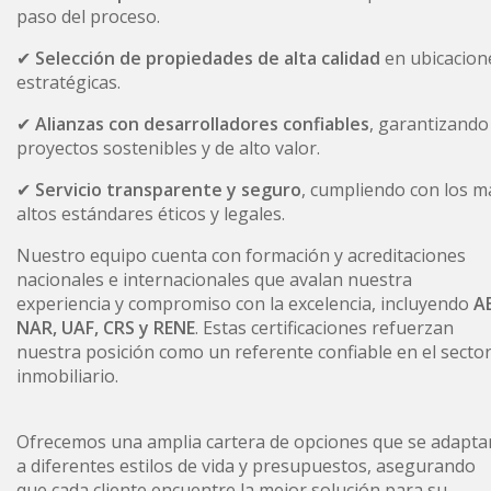
paso del proceso.
✔
Selección de propiedades de alta calidad
en ubicacion
estratégicas.
✔
Alianzas con desarrolladores confiables
, garantizando
proyectos sostenibles y de alto valor.
✔
Servicio transparente y seguro
, cumpliendo con los m
altos estándares éticos y legales.
Nuestro equipo cuenta con formación y acreditaciones
nacionales e internacionales que avalan nuestra
experiencia y compromiso con la excelencia, incluyendo
AE
NAR, UAF, CRS y RENE
. Estas certificaciones refuerzan
nuestra posición como un referente confiable en el secto
inmobiliario.
Ofrecemos una amplia cartera de opciones que se adapta
a diferentes estilos de vida y presupuestos, asegurando
que cada cliente encuentre la mejor solución para su