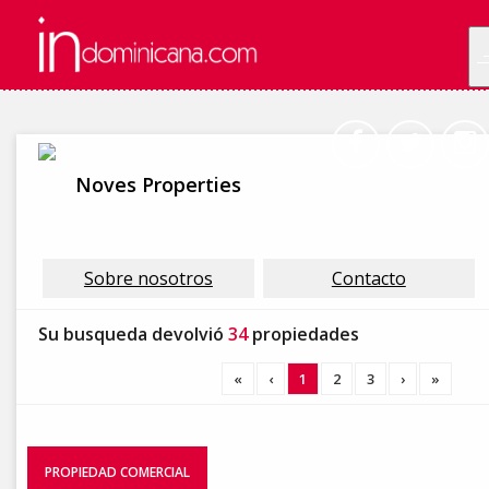
Noves Properties
Sobre nosotros
Contacto
Su busqueda devolvió
34
propiedades
«
‹
1
2
3
›
»
PROPIEDAD COMERCIAL