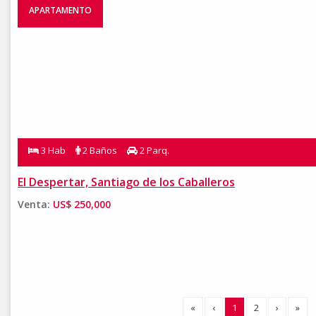
APARTAMENTO
3 Hab
2 Baños
2 Parq.
El Despertar, Santiago de los Caballeros
Venta:
US$ 250,000
«
‹
1
2
›
»