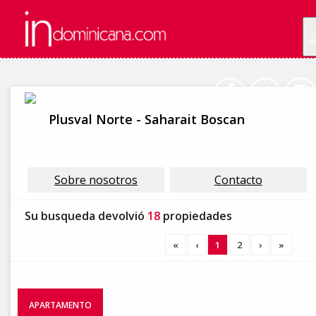
Plusval Norte - Saharait Boscan
Sobre nosotros
Contacto
Su busqueda devolvió
18
propiedades
«
‹
1
2
›
»
APARTAMENTO