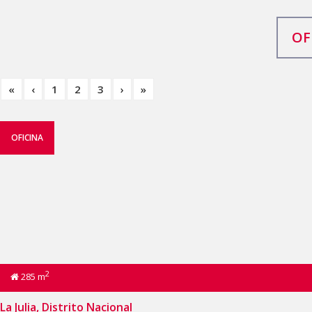
OF
«
‹
1
2
3
›
»
OFICINA
2
285 m
La Julia, Distrito Nacional