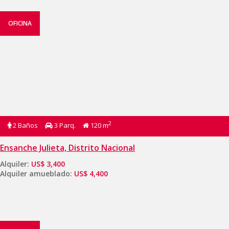
OFICINA
2
2 Baños
3 Parq.
120 m
Ensanche Julieta, Distrito Nacional
Alquiler:
US$ 3,400
Alquiler amueblado:
US$ 4,400