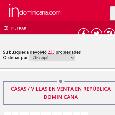
FILTRAR
Su busqueda devolvió
233
propiedades
Ordenar por
CASAS / VILLAS EN VENTA EN REPÚBLICA
DOMINICANA