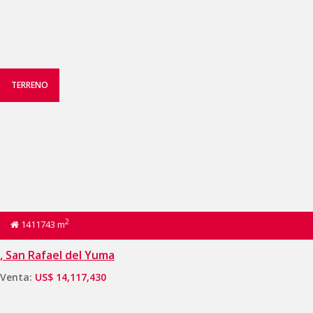
TERRENO
2
1411743 m
, San Rafael del Yuma
Venta:
US$ 14,117,430