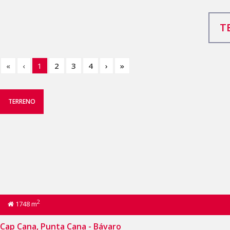
T
«
‹
1
2
3
4
›
»
TERRENO
2
1748 m
Cap Cana, Punta Cana - Bávaro