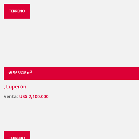
TERRENO
2
566608 m
, Luperón
Venta:
US$ 2,100,000
TERRENO