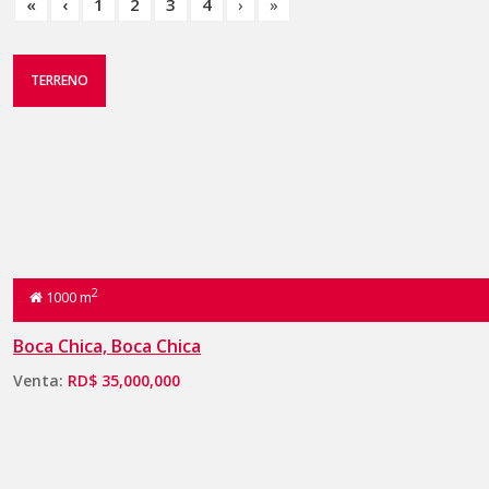
«
‹
1
2
3
4
›
»
TERRENO
2
1000 m
Boca Chica, Boca Chica
Venta:
RD$ 35,000,000