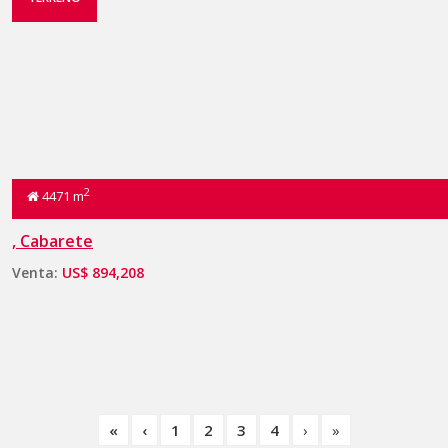
2
4471 m
, Cabarete
Venta:
US$ 894,208
«
‹
1
2
3
4
›
»