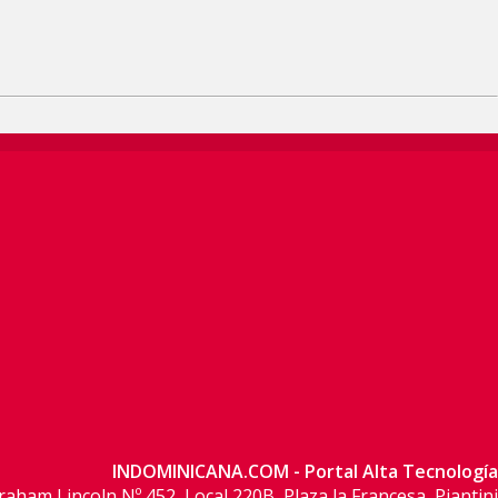
INDOMINICANA.COM - Portal Alta Tecnología
raham Lincoln Nº 452, Local 220B, Plaza la Francesa, Piantini