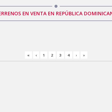
ERRENOS EN VENTA EN REPÚBLICA DOMINICA
«
‹
1
2
3
4
›
»