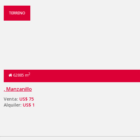
TERRENO
2
62885 m
, Manzanillo
Venta:
US$ 75
Alquiler:
US$ 1