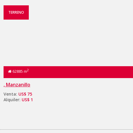
TERRENO
2
62885 m
, Manzanillo
Venta:
US$ 75
Alquiler:
US$ 1