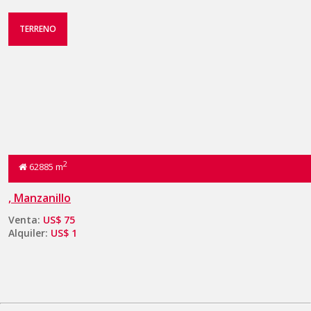
TERRENO
2
62885 m
, Manzanillo
Venta:
US$ 75
Alquiler:
US$ 1