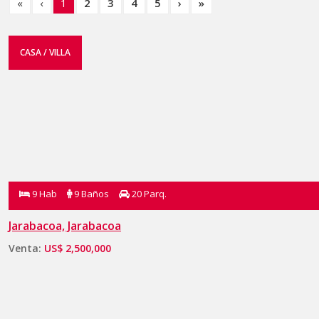
«
‹
1
2
3
4
5
›
»
CASA / VILLA
9 Hab
9 Baños
20 Parq.
Jarabacoa, Jarabacoa
Venta:
US$ 2,500,000