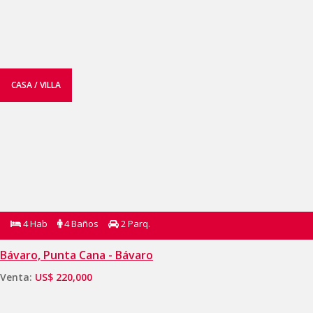
CASA / VILLA
4 Hab
4 Baños
2 Parq.
Bávaro, Punta Cana - Bávaro
Venta:
US$ 220,000