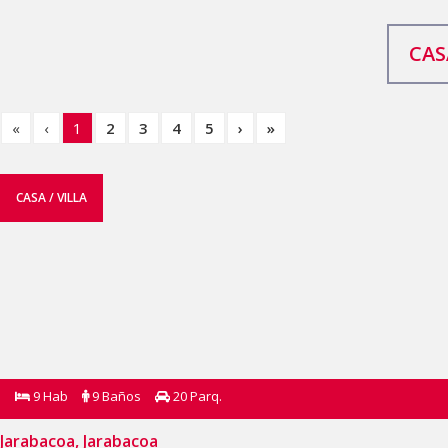
CAS
«
‹
1
2
3
4
5
›
»
CASA / VILLA
9 Hab
9 Baños
20 Parq.
Jarabacoa, Jarabacoa