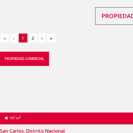
PROPIEDAD
«
‹
1
2
›
»
PROPIEDAD COMERCIAL
2
197 m
San Carlos, Distrito Nacional