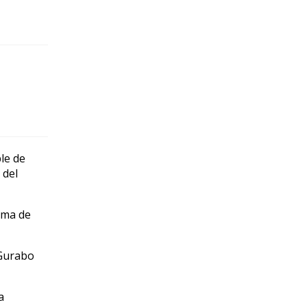
le de
 del
ima de
 Gurabo
a